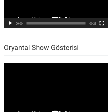
00:00
00:23
Oryantal Show Gösterisi
Video
oynatıcı