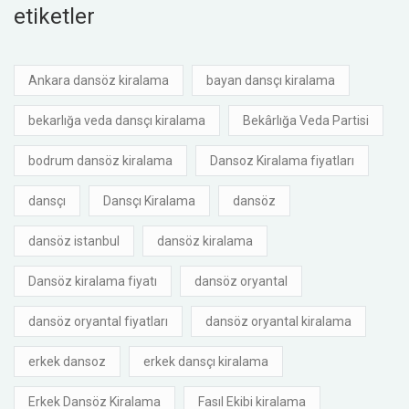
etiketler
Ankara dansöz kiralama
bayan dansçı kiralama
bekarlığa veda dansçı kiralama
Bekârlığa Veda Partisi
bodrum dansöz kiralama
Dansoz Kiralama fiyatları
dansçı
Dansçı Kiralama
dansöz
dansöz istanbul
dansöz kiralama
Dansöz kiralama fiyatı
dansöz oryantal
dansöz oryantal fiyatları
dansöz oryantal kiralama
erkek dansoz
erkek dansçı kiralama
Erkek Dansöz Kiralama
Fasıl Ekibi kiralama