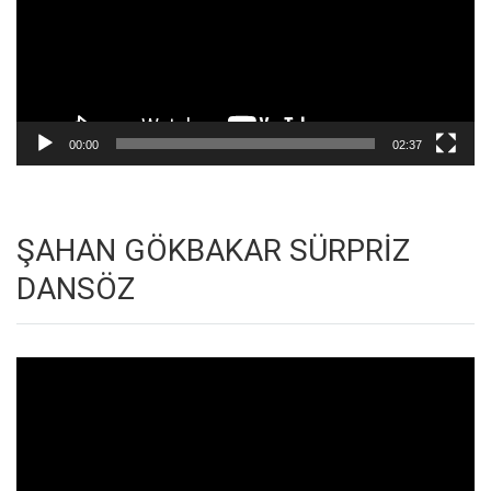
00:00
02:37
ŞAHAN GÖKBAKAR SÜRPRİZ
DANSÖZ
Video
oynatıcı