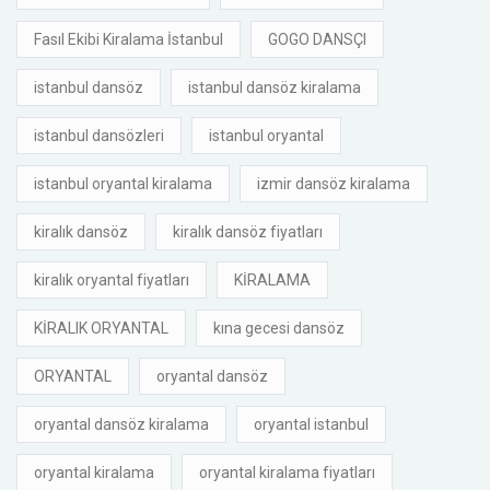
Fasıl Ekibi Kiralama İstanbul
GOGO DANSÇI
istanbul dansöz
istanbul dansöz kiralama
istanbul dansözleri
istanbul oryantal
istanbul oryantal kiralama
izmir dansöz kiralama
kiralık dansöz
kiralık dansöz fiyatları
kiralık oryantal fiyatları
KİRALAMA
KİRALIK ORYANTAL
kına gecesi dansöz
ORYANTAL
oryantal dansöz
oryantal dansöz kiralama
oryantal istanbul
oryantal kiralama
oryantal kiralama fiyatları