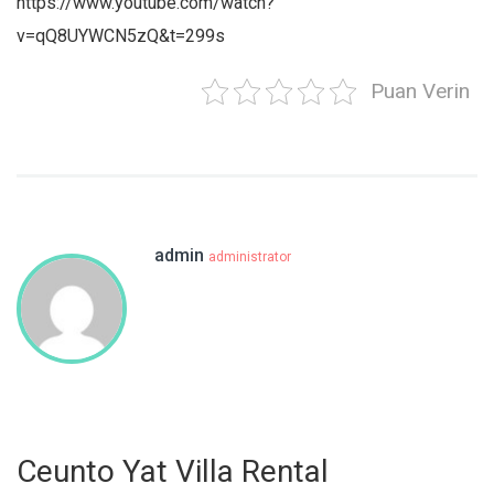
https://www.youtube.com/watch?
v=qQ8UYWCN5zQ&t=299s
Puan Verin
admin
administrator
Ceunto Yat Villa Rental