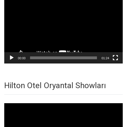
oynatıcı
00:00
01:24
Hilton Otel Oryantal Showları
Video
oynatıcı