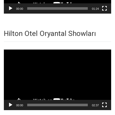
00:00
01:24
Hilton Otel Oryantal Showları
Video
oynatıcı
00:00
02:37