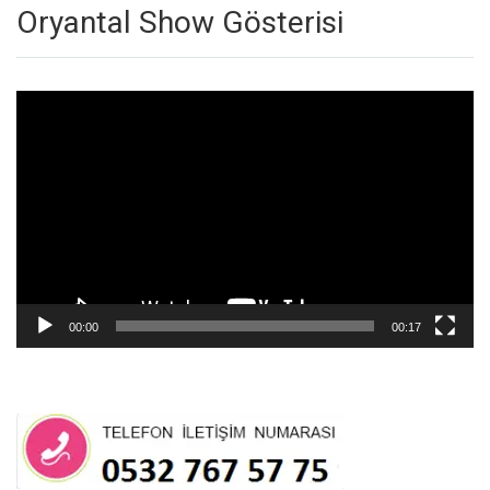
Oryantal Show Gösterisi
Video
oynatıcı
00:00
00:17