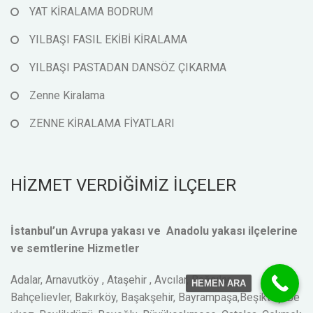
YAT KİRALAMA BODRUM
YILBAŞI FASIL EKİBİ KİRALAMA
YILBAŞI PASTADAN DANSÖZ ÇIKARMA
Zenne Kiralama
ZENNE KİRALAMA FİYATLARI
HİZMET VERDİĞİMİZ İLÇELER
İstanbul’un Avrupa yakası ve Anadolu yakası ilçelerine
ve semtlerine Hizmetler
Adalar, Arnavutköy , Ataşehir , Avcılar, Bağcılar,
HEMEN ARA
Bahçelievler, Bakırköy, Başakşehir, Bayrampaşa,Beşiktaş, Be