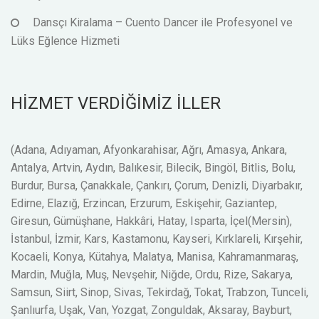
Dansçı Kiralama – Cuento Dancer ile Profesyonel ve
Lüks Eğlence Hizmeti
HİZMET VERDİĞİMİZ İLLER
(Adana, Adıyaman, Afyonkarahisar, Ağrı, Amasya, Ankara,
Antalya, Artvin, Aydın, Balıkesir, Bilecik, Bingöl, Bitlis, Bolu,
Burdur, Bursa, Çanakkale, Çankırı, Çorum, Denizli, Diyarbakır,
Edirne, Elazığ, Erzincan, Erzurum, Eskişehir, Gaziantep,
Giresun, Gümüşhane, Hakkâri, Hatay, Isparta, İçel(Mersin),
İstanbul, İzmir, Kars, Kastamonu, Kayseri, Kırklareli, Kırşehir,
Kocaeli, Konya, Kütahya, Malatya, Manisa, Kahramanmaraş,
Mardin, Muğla, Muş, Nevşehir, Niğde, Ordu, Rize, Sakarya,
Samsun, Siirt, Sinop, Sivas, Tekirdağ, Tokat, Trabzon, Tunceli,
Şanlıurfa, Uşak, Van, Yozgat, Zonguldak, Aksaray, Bayburt,