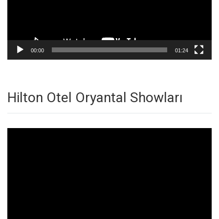
00:00
01:24
Hilton Otel Oryantal Showları
Video
oynatıcı