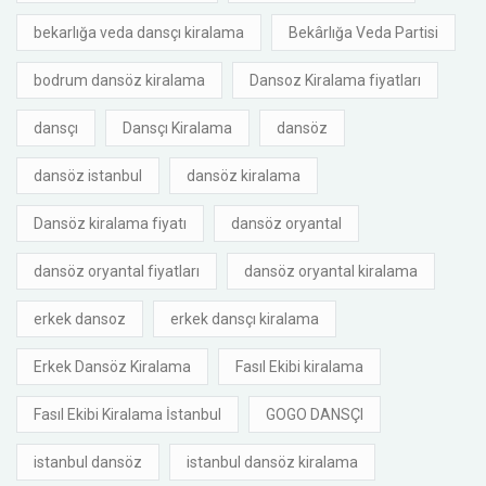
bekarlığa veda dansçı kiralama
Bekârlığa Veda Partisi
bodrum dansöz kiralama
Dansoz Kiralama fiyatları
dansçı
Dansçı Kiralama
dansöz
dansöz istanbul
dansöz kiralama
Dansöz kiralama fiyatı
dansöz oryantal
dansöz oryantal fiyatları
dansöz oryantal kiralama
erkek dansoz
erkek dansçı kiralama
Erkek Dansöz Kiralama
Fasıl Ekibi kiralama
Fasıl Ekibi Kiralama İstanbul
GOGO DANSÇI
istanbul dansöz
istanbul dansöz kiralama