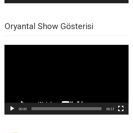
Oryantal Show Gösterisi
Video
oynatıcı
00:00
00:17