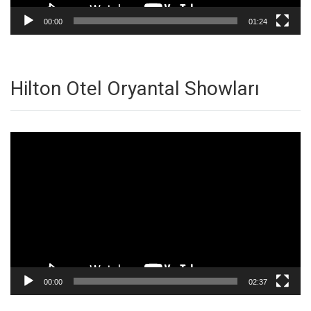
00:00
01:24
Hilton Otel Oryantal Showları
Video
oynatıcı
00:00
02:37