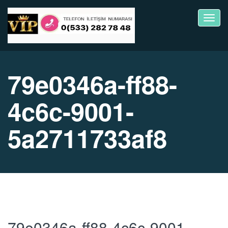
Toggl
navig
79e0346a-ff88-
4c6c-9001-
5a2711733af8
79e0346a-ff88-4c6c-9001-