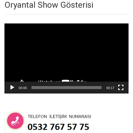
Oryantal Show Gösterisi
Video
oynatıcı
00:00
00:17