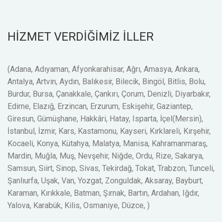
HİZMET VERDİĞİMİZ İLLER
(Adana, Adıyaman, Afyonkarahisar, Ağrı, Amasya, Ankara,
Antalya, Artvin, Aydın, Balıkesir, Bilecik, Bingöl, Bitlis, Bolu,
Burdur, Bursa, Çanakkale, Çankırı, Çorum, Denizli, Diyarbakır,
Edirne, Elazığ, Erzincan, Erzurum, Eskişehir, Gaziantep,
Giresun, Gümüşhane, Hakkâri, Hatay, Isparta, İçel(Mersin),
İstanbul, İzmir, Kars, Kastamonu, Kayseri, Kırklareli, Kırşehir,
Kocaeli, Konya, Kütahya, Malatya, Manisa, Kahramanmaraş,
Mardin, Muğla, Muş, Nevşehir, Niğde, Ordu, Rize, Sakarya,
Samsun, Siirt, Sinop, Sivas, Tekirdağ, Tokat, Trabzon, Tunceli,
Şanlıurfa, Uşak, Van, Yozgat, Zonguldak, Aksaray, Bayburt,
Karaman, Kırıkkale, Batman, Şırnak, Bartın, Ardahan, Iğdır,
Yalova, Karabük, Kilis, Osmaniye, Düzce, )