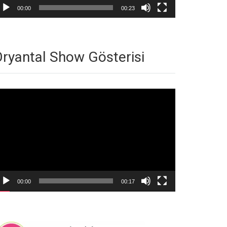
00:00
00:23
ryantal Show Gösterisi
deo
natıcı
00:00
00:17