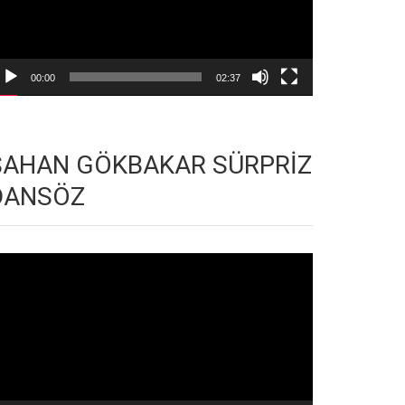
00:00
02:37
ŞAHAN GÖKBAKAR SÜRPRİZ
DANSÖZ
deo
natıcı