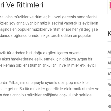
i Ve Ritimleri
si olan müzikler ve ritimler, bu özel gecenin atmosferini
özler, şovlarına uyan bir müzik seçimi yaparak izleyicilerin
lbaşında en popüler müzikler ve ritimler ise her yıl değişse
K
aşı dansöz eğlencelerinde sıkça tercih edilen en popüler
A
ik türlerinden biri, doğu ezgileri içeren oryantal
e akıcı hareketlerine eşlik etmek için oldukça uygun bir
A
e keman gibi enstrümanlar kullanılır ve ritimler etkileyici
A
dir. Yılbaşının enerjisiyle uyumlu olan pop müzikler,
B
e getirir. Bu tür müzikler genellikle elektronik ritimler ve
in danslarına bu müzikler eşliğinde coşkulu bir şekilde
Be
B