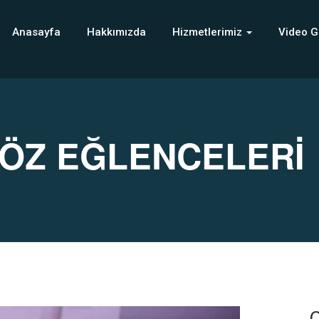
Anasayfa
Hakkımızda
Hizmetlerimiz
Video G
SÖZ EĞLENCELERİ
C