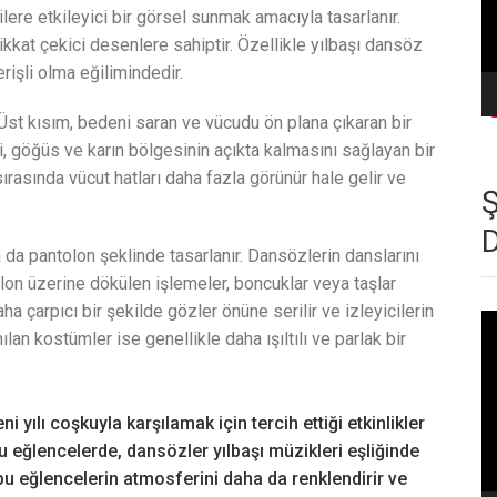
lere etkileyici bir görsel sunmak amacıyla tasarlanır.
kkat çekici desenlere sahiptir. Özellikle yılbaşı dansöz
rişli olma eğilimindedir.
Üst kısım, bedeni saran ve vücudu ön plana çıkaran bir
si, göğüs ve karın bölgesinin açıkta kalmasını sağlayan bir
rasında vücut hatları daha fazla görünür hale gelir ve
a da pantolon şeklinde tasarlanır. Dansözlerin danslarını
olon üzerine dökülen işlemeler, boncuklar veya taşlar
ha çarpıcı bir şekilde gözler önüne serilir ve izleyicilerin
Vi
ılan kostümler ise genellikle daha ışıltılı ve parlak bir
oy
ni yılı coşkuyla karşılamak için tercih ettiği etkinlikler
u eğlencelerde, dansözler yılbaşı müzikleri eşliğinde
 bu eğlencelerin atmosferini daha da renklendirir ve