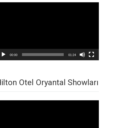
deo
natıcı
00:00
01:24
ilton Otel Oryantal Showları
deo
natıcı