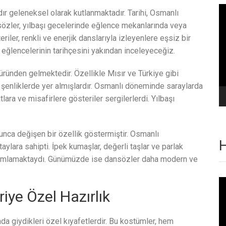
Vi
dır geleneksel olarak kutlanmaktadır. Tarihi, Osmanlı
oy
özler, yılbaşı gecelerinde eğlence mekanlarında veya
riler, renkli ve enerjik danslarıyla izleyenlere eşsiz bir
eğlencelerinin tarihçesini yakından inceleyeceğiz.
üründen gelmektedir. Özellikle Mısır ve Türkiye gibi
 şenliklerde yer almışlardır. Osmanlı döneminde saraylarda
ara ve misafirlere gösteriler sergilerlerdi. Yılbaşı
unca değişen bir özellik göstermiştir. Osmanlı
H
ylara sahipti. İpek kumaşlar, değerli taşlar ve parlak
mamlamaktaydı. Günümüzde ise dansözler daha modern ve
Vi
oy
iye Özel Hazırlık
da giydikleri özel kıyafetlerdir. Bu kostümler, hem