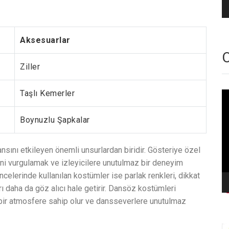
Aksesuarlar
O
Ziller
Taşlı Kemerler
Vi
oy
Boynuzlu Şapkalar
ını etkileyen önemli unsurlardan biridir. Gösteriye özel
rini vurgulamak ve izleyicilere unutulmaz bir deneyim
celerinde kullanılan kostümler ise parlak renkleri, dikkat
arı daha da göz alıcı hale getirir. Dansöz kostümleri
bir atmosfere sahip olur ve dansseverlere unutulmaz