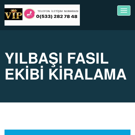
Toggl
navig
YILBAŞI FASIL
EKİBİ KİRALAMA