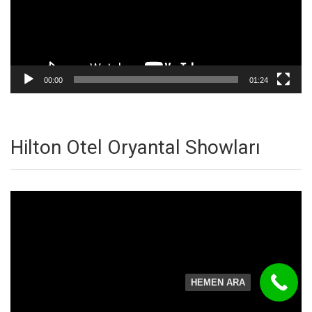
00:00
01:24
Hilton Otel Oryantal Showları
Video
oynatıcı
HEMEN ARA